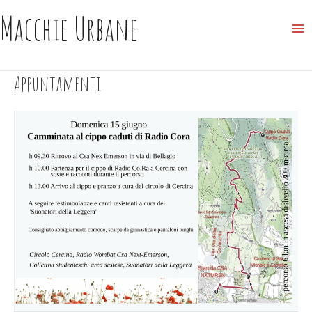
Skip
Macchie Urbane
to
Ma
content
Me
Appuntamenti