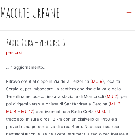
Skip
Macchie Urbane
to
Ma
content
Me
Radio Cora – Percorso 3
percorsi
…in aggiornamento…
Ritrovo ore 9 al cippo in Via della Terzollina (
MU 9
), località
Serpiolle, per imboccare un sentiero che risale la valle della
Terzollina nel bosco fino alla stazione di Montorsoli (
MU 2
), per
poi dirigersi verso la chiesa di Sant’Andrea a Cercina (
MU 3
–
MU 4
–
MU 17
) e arrivare infine a Radio CoRa
(M 8)
. Il
tracciato, misura circa 12 km con un dislivello di +450 e si
prevede una percorrenza di circa 4 ore. Necessari scarponi,
pantaloni lunghi e, se ne avete, strumenti a taglio per liberare a