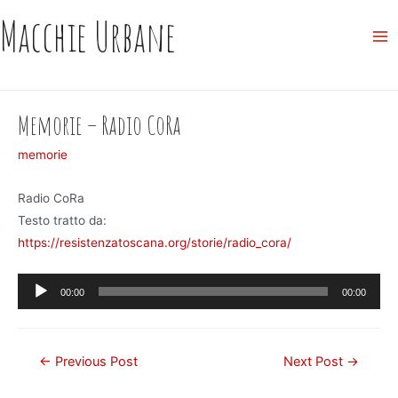
Skip
Macchie Urbane
to
Ma
content
Me
Memorie – Radio CoRa
memorie
Radio CoRa
Testo tratto da:
https://resistenzatoscana.org/storie/radio_cora/
Audio
00:00
00:00
Player
Post
←
Previous Post
Next Post
→
navigation