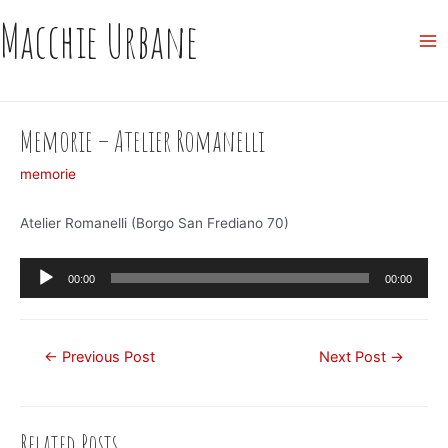
Skip
Macchie Urbane
to
Ma
content
Me
Memorie – Atelier Romanelli
memorie
Atelier Romanelli (Borgo San Frediano 70)
Audio
00:00
00:00
Player
Post
←
Previous Post
Next Post
→
navigation
Related Posts