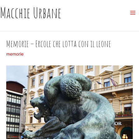
Skip
Macchie Urbane
to
Ma
content
Me
Memorie – Ercole che lotta con il leone
memorie