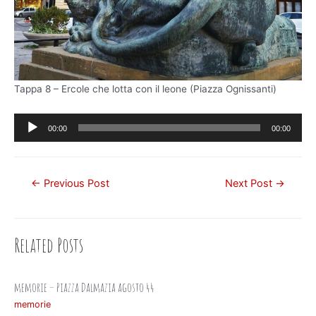
Tappa 8 – Ercole che lotta con il leone (Piazza Ognissanti)
Audio
00:00
00:00
Player
Post
←
Previous Post
Next Post
→
navigation
Related Posts
memorie – Piazza Dalmazia agosto 44
memorie