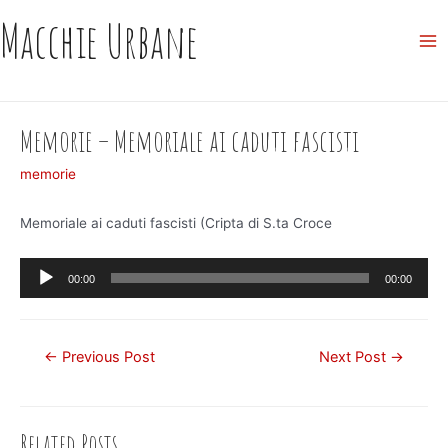
Skip
Macchie Urbane
to
Ma
content
Me
Memorie – Memoriale ai caduti fascisti
memorie
Memoriale ai caduti fascisti (Cripta di S.ta Croce
Audio
00:00
00:00
Player
Post
←
Previous Post
Next Post
→
navigation
Related Posts