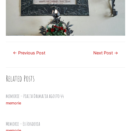
Post
←
Previous Post
Next Post
→
navigation
Related Posts
memorie – Piazza Dalmazia agosto 44
memorie
Memorie – Ex Fonderia
memorie