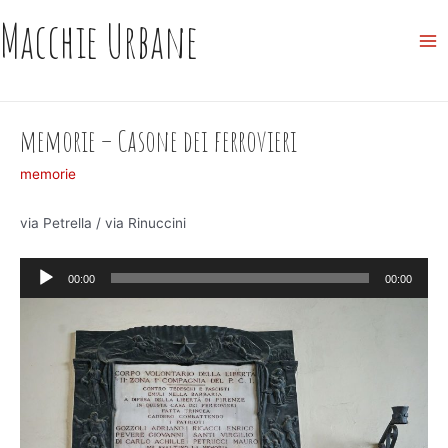
Skip
Macchie Urbane
to
Ma
content
Me
memorie – Casone dei ferrovieri
memorie
via Petrella / via Rinuccini
Audio
00:00
00:00
Player