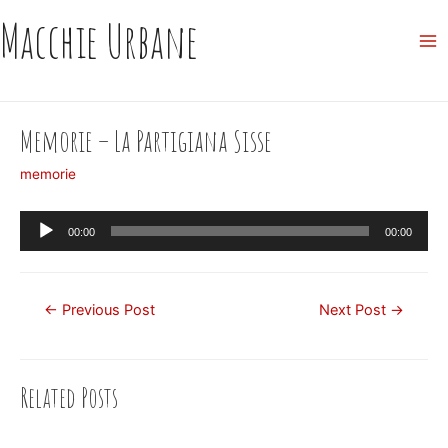
Skip
Macchie Urbane
to
Ma
content
Me
Memorie – La Partigiana Sisse
memorie
Audio
00:00
00:00
Player
Post
←
Previous Post
Next Post
→
navigation
Related Posts