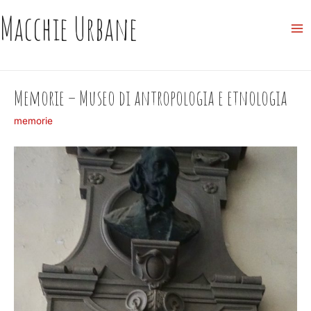
Skip
Macchie Urbane
to
Ma
content
Me
Memorie – Museo di antropologia e etnologia
memorie