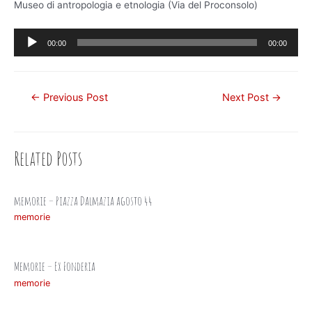
Museo di antropologia e etnologia (Via del Proconsolo)
Audio
00:00
00:00
Player
Post
←
Previous Post
Next Post
→
navigation
Related Posts
memorie – Piazza Dalmazia agosto 44
memorie
Memorie – Ex Fonderia
memorie