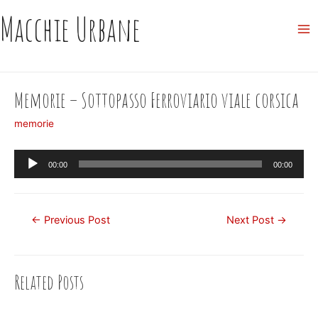
Skip
Macchie Urbane
to
Ma
content
Me
Memorie – Sottopasso Ferroviario viale corsica
memorie
Audio
00:00
00:00
Player
Post
←
Previous Post
Next Post
→
navigation
Related Posts