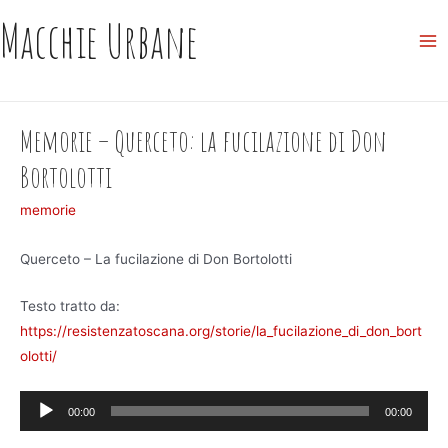
Skip
Macchie Urbane
to
Ma
content
Me
Memorie – Querceto: la fucilazione di Don
Bortolotti
memorie
Querceto – La fucilazione di Don Bortolotti
Testo tratto da:
https://resistenzatoscana.org/storie/la_fucilazione_di_don_bort
olotti/
Audio
00:00
00:00
Player