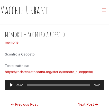
Skip
Macchie Urbane
to
Ma
content
Me
Memorie – Scontro a Ceppeto
memorie
Scontro a Ceppeto
Testo tratto da:
https://resistenzatoscana.org/storie/scontro_a_ceppeto/
Audio
00:00
00:00
Player
Post
←
Previous Post
Next Post
→