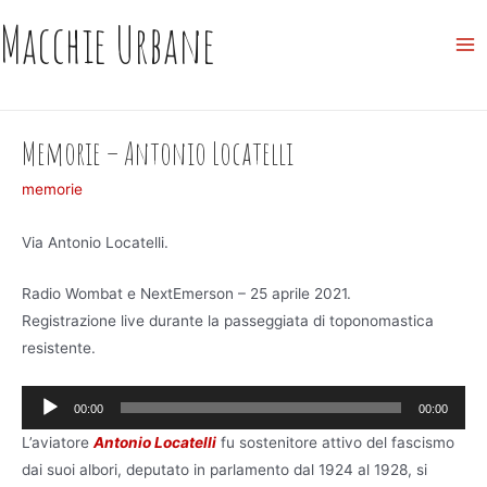
Skip
Macchie Urbane
to
Ma
content
Me
Memorie – Antonio Locatelli
memorie
Via Antonio Locatelli.
Radio Wombat e NextEmerson – 25 aprile 2021.
Registrazione live durante la passeggiata di toponomastica
resistente.
Audio
00:00
00:00
Player
L’aviatore
Antonio Locatelli
fu sostenitore attivo del fascismo
dai suoi albori, deputato in parlamento dal 1924 al 1928, si