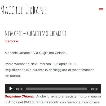
Skip
Macchie Urbane
to
Ma
content
Me
Memorie – Guglielmo Chiarini
memorie
Macchie Urbane – Via Guglielmo Chiarini.
Radio Wombat e NextEmerson – 25 aprile 2021.
Registrazione live durante la passeggiata di toponomastica
resistente.
Audio
00:00
00:00
Player
Guglielmo Chiarini
. Anche lui aviatore fascista morto in guerra
in Africa nel 1941 durante gli scontri con l’aereonautica inglese